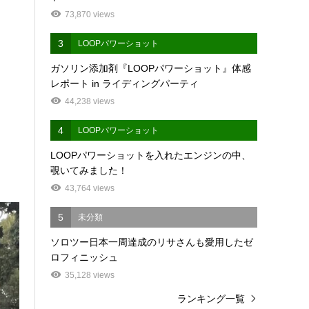
73,870 views
3
LOOPパワーショット
ガソリン添加剤『LOOPパワーショット』体感
レポート in ライディングパーティ
44,238 views
4
LOOPパワーショット
LOOPパワーショットを入れたエンジンの中、
覗いてみました！
43,764 views
5
未分類
ソロツー日本一周達成のリサさんも愛用したゼ
ロフィニッシュ
35,128 views
ランキング一覧