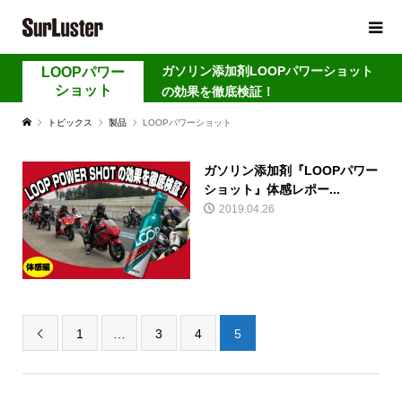
ガソリン添加剤LOOPパワーショット
LOOPパワー
ショット
の効果を徹底検証！
トピックス
製品
LOOPパワーショット
ガソリン添加剤『LOOPパワー
ショット』体感レポー...
2019.04.26
1
…
3
4
5
