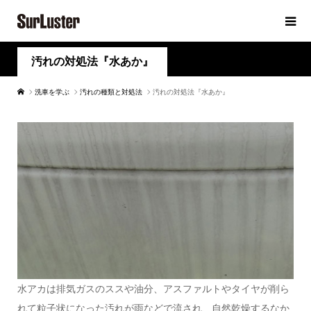
汚れの対処法『水あか』
洗車を学ぶ
汚れの種類と対処法
汚れの対処法『水あか』
水アカは排気ガスのススや油分、アスファルトやタイヤが削ら
れて粒子状になった汚れが雨などで流され、自然乾燥するなか