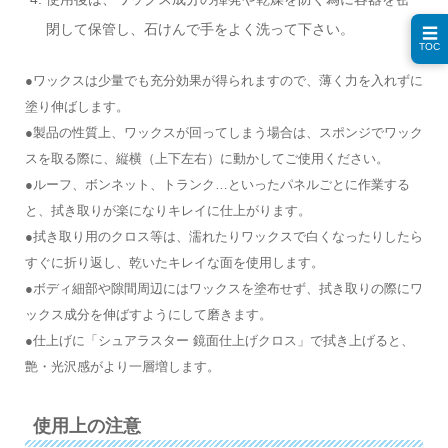
閉して保管し、石けんで手をよく洗って下さい。
☰
TOC
●ワックスは少量でも充分効果が得られますので、薄く力を入れずに
塗り伸ばします。
●製品の性質上、ワックスが回ってしまう場合は、スポンジでワック
スを取る際に、縦横（上下左右）に動かしてご使用ください。
●ルーフ、ボンネット、トランク…といったパネルごとに作業する
と、拭き取りが楽になりキレイに仕上がります。
●拭き取り用のクロス等は、濡れたりワックスで白くなったりしたら
すぐに折り返し、乾いたキレイな面を使用します。
●ボディ細部や隙間周辺にはワックスを塗布せず、拭き取りの際にワ
ックス成分を伸ばすようにして磨きます。
●仕上げに「シュアラスター 鏡面仕上げクロス」で拭き上げると、
艶・光沢感がより一層増します。
使用上の注意