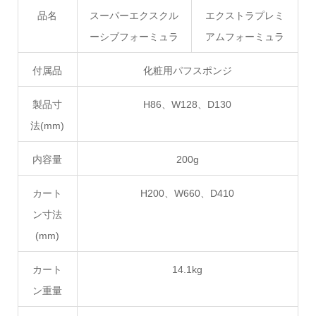
品名
スーパーエクスクル
エクストラプレミ
ーシブフォーミュラ
アムフォーミュラ
付属品
化粧用パフスポンジ
製品寸
H86、W128、D130
法(mm)
内容量
200g
カート
H200、W660、D410
ン寸法
(mm)
カート
14.1kg
ン重量