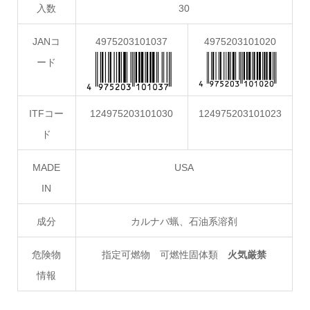
入数
30
JANコ
4975203101037
4975203101020
ード
ITFコー
124975203101030
124975203101023
ド
MADE
USA
IN
成分
カルナバ蝋、石油系溶剤
危険物
指定可燃物 可燃性固体類
火気厳禁
情報