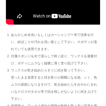
あらかじめ水洗いもしくはカーシャンプー等で洗車を行
い、砂ぼこりや汚れを洗い落として下さい。※ボディが濡
れていても使用できます。
付属スポンジを水で濡らして軽く絞り、ワックスを適量付
け、ボディにムラなく縦横に薄く塗り拡げて下さい。
ワックスが乾き始めたらすぐに拭き取って下さい。
塗ったまま放置すると拭き取りが困難になる他、シミ、色
ムラの原因になりますので、乾き始めたらすみやかにきれ
いなクロスやタオル等で拭き残しがないように拭き上げて
下さい。
使用後は、ワックス成分の揮発や乾燥を防ぐ為に容器を密