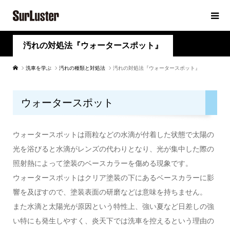
汚れの対処法『ウォータースポット』
洗車を学ぶ
汚れの種類と対処法
汚れの対処法『ウォータースポット』
ウォータースポット
ウォータースポットは雨粒などの水滴が付着した状態で太陽の
光を浴びると水滴がレンズの代わりとなり、光が集中した際の
照射熱によって塗装のベースカラーを傷める現象です。
ウォータースポットはクリア塗装の下にあるベースカラーに影
響を及ぼすので、塗装表面の研磨などは意味を持ちません。
また水滴と太陽光が原因という特性上、強い夏など日差しの強
い特にも発生しやすく、炎天下では洗車を控えるという理由の